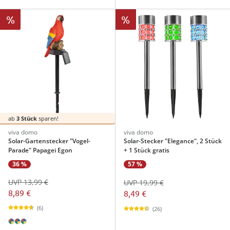
%
%
ab
3 Stück
sparen!
viva domo
viva domo
Solar-Gartenstecker "Vogel-
Solar-Stecker "Elegance", 2 Stück
Parade" Papagei Egon
+ 1 Stück gratis
36 %
57 %
UVP 13,99 €
UVP 19,99 €
8,89 €
8,49 €
(6)
(26)