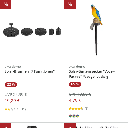
%
%
viva domo
viva domo
Solar-Brunnen "7 Funktionen"
Solar-Gartenstecker "Vogel-
Parade" Papagei Ludwig
65 %
22 %
UVP 13,99 €
UVP 24,99 €
4,79 €
19,29 €
(6)
(11)