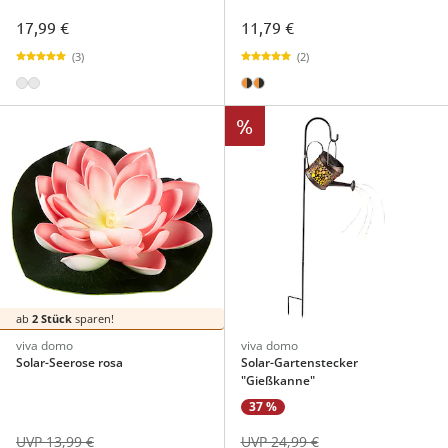
17,99 €
11,79 €
(3)
(2)
%
ab
2 Stück
sparen!
viva domo
viva domo
Solar-Seerose rosa
Solar-Gartenstecker
"Gießkanne"
37 %
UVP 13,99 €
UVP 24,99 €