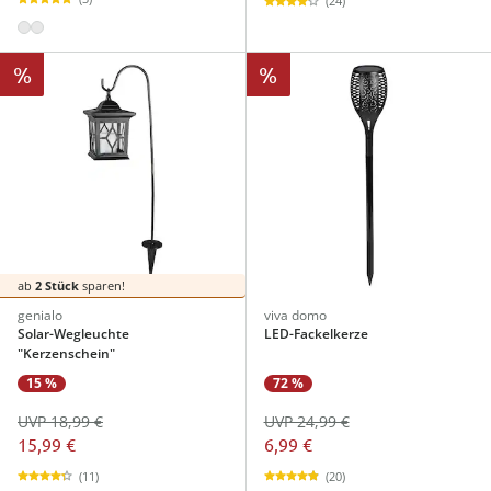
(24)
%
%
ab
2 Stück
sparen!
genialo
viva domo
Solar-Wegleuchte
LED-Fackelkerze
"Kerzenschein"
15 %
72 %
UVP 18,99 €
UVP 24,99 €
15,99 €
6,99 €
(11)
(20)