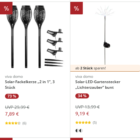
%
%
ab
2 Stück
sparen!
viva domo
viva domo
Solar-Fackelkerze „2 in 1“, 3
Solar-LED-Gartenstecker
Stück
„Lichterzauber“ bunt
34 %
73 %
UVP 13,99 €
UVP 29,99 €
9,19 €
7,89 €
(5)
(6)