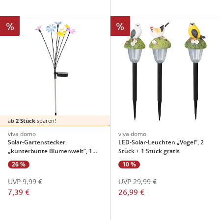
%
%
ab
2 Stück
sparen!
viva domo
viva domo
Solar-Gartenstecker
LED-Solar-Leuchten „Vogel“, 2
„kunterbunte Blumenwelt“, 1
Stück + 1 Stück gratis
Stück
26 %
10 %
UVP 9,99 €
UVP 29,99 €
7,39 €
26,99 €