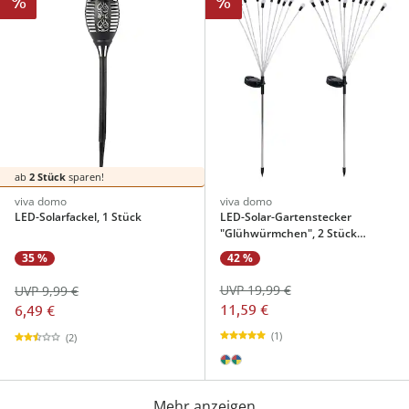
%
%
ab
2 Stück
sparen!
viva domo
viva domo
LED-Solarfackel, 1 Stück
LED-Solar-Gartenstecker
"Glühwürmchen", 2 Stück
farbwechsel
42 %
35 %
UVP 19,99 €
UVP 9,99 €
11,59 €
6,49 €
(1)
(2)
Mehr anzeigen