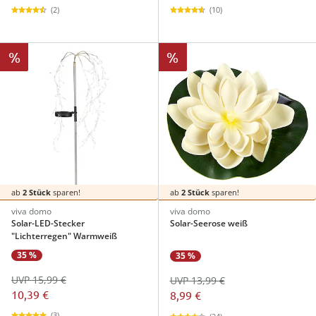
(2)
(10)
%
%
ab
2 Stück
sparen!
ab
2 Stück
sparen!
viva domo
viva domo
Solar-LED-Stecker
Solar-Seerose weiß
"Lichterregen" Warmweiß
35 %
35 %
UVP 15,99 €
UVP 13,99 €
10,39 €
8,99 €
(3)