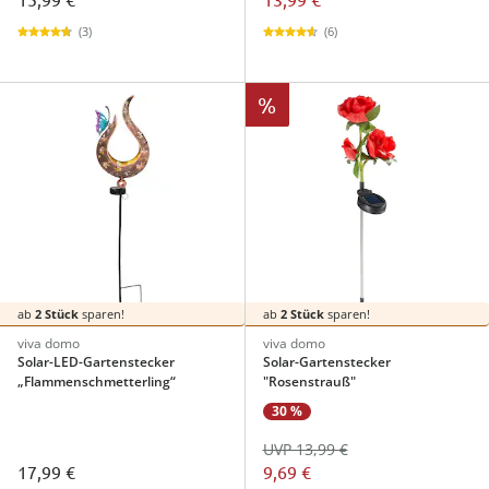
(3)
(6)
%
ab
2 Stück
sparen!
ab
2 Stück
sparen!
viva domo
viva domo
Solar-LED-Gartenstecker
Solar-Gartenstecker
„Flammenschmetterling“
"Rosenstrauß"
30 %
UVP 13,99 €
17,99 €
9,69 €