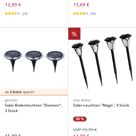
12,99 €
15,69 €
(24)
(38)
%
ab
2 Stück
sparen!
genialo
viva domo
Solar-Bodenleuchten "Diamant",
Solar-Leuchten "Magic", 4 Stück
3 Stück
30 %
UVP 19,99 €
15,99 €
13,99 €