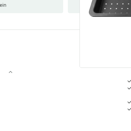
ein
Newslet
4
D