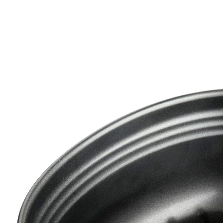
9,99 €
inkl. MwSt. und zzgl.
Versandkosten
In den Warenkorb
Sofort lieferbar - in 2-3 Werktagen bei Ihnen
Mit der ovalen Brotform von Zenker lässt sich ganz
einfach knuspriges Brot für die nächste Brotzeit
backen. Die Ofenform in Black Metallic ist
hitzebeständig bis +230°C mit hervorragender
Antihafteigenschaft. Nach der Verwendung kann die
Backform leicht per Hand gereinigt werden.