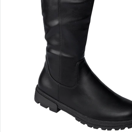
wonderwalk – Laufgefühl wie auf Wolken
Bequemer Einstieg durch Gummizug, Klett- oder
Reißverschluss
Perfekte Passform, dank Standard- und Bequem-
Weiten
Wechselfußbett – ideal für Einlagen
Hochwertige, leichte Materialien & vielfältige