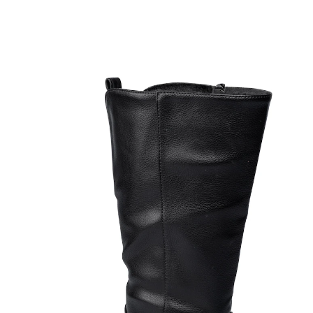
UVP 69,99 €
31,99 €
inkl. MwSt. und zzgl.
Versandkosten
Größe
In den Warenkorb
Sofort lieferbar - in 2-3 Werktagen bei Ihnen
mit Stretch-Einsatz am Schaft
Profilsohle für sicheres Gehen