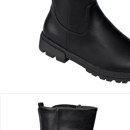
Der modisch-klassische Winterstiefel in Leder-Optik
mit mittlerer Schafthöhe und Übergangsfutter
begleitet Sie zuverlässig und sicher an kalten Tagen.
Dank seitlichem Reißverschluss ist er fix an- und
ausgezogen. Der elastische Einsatz hinten garantiert
einen perfekten Sitz. Vielseitig kombinierbar! Mit
rutschhemmender Profil-Laufsohle.
Details
Hinweise & Hersteller
Bewertungen