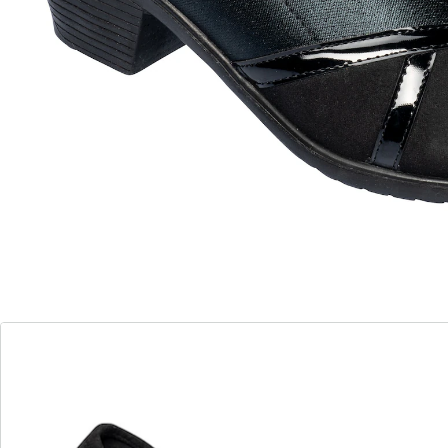
„Elegant“!
in Lack- und Velourleder-Optik
mit überkreuztem Gummiband
weiche Soft-Touch-Decksohle
Absatzhöhe: 5 cm
Materialmix
Dass Pumps ohne Probleme sowohl Eleganz als auch
hohen Tragekomfort mitbringen können, beweist
dieses Modell auf eindrucksvolle Weise: Dank
überkreuztem Gummiband ist das An- und Ausziehen
ein Kinderspiel. Sie schlüpfen einfach in die Schuhe
hinein und schon fühlen sich Ihre Füße pudelwohl. Auf
der weichen Soft-Touch-Decksohle laufen Sie wie auf
Wolken. Gleichzeitig sorgt das Gummiband für einen
sicheren Halt - und sieht nebenbei auch toll aus.
Der erhöhte Absatz (5 cm) streckt die Beine und macht
in jeder Hinsicht eine gute Figur. Diese Schuhe lassen