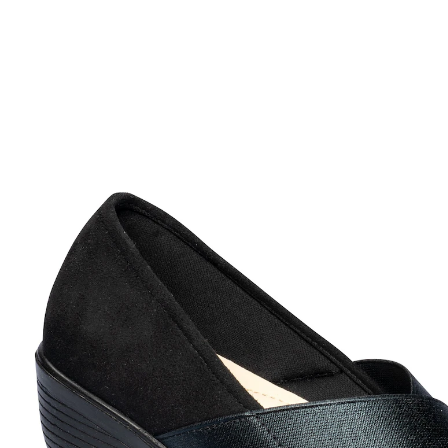
UVP 39,99 €
ab
24,99 €
inkl. MwSt. und zzgl.
Versandkosten
Größe
In den Warenkorb
Sofort lieferbar - in 2-3 Werktagen bei Ihnen
Schritt für Schritt bequem – und dazu noch