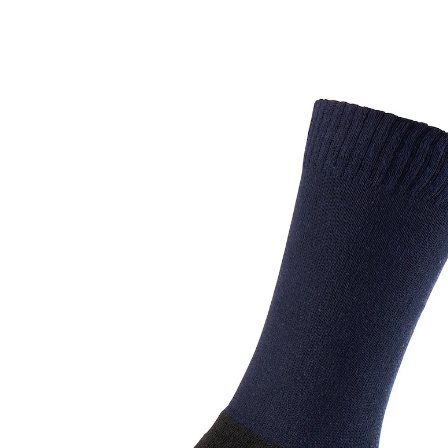
7,99 €
inkl. MwSt. und zzgl.
Versandkosten
Größe
6,99 €
nur
ab
2
Stück
1
In den Warenkorb
Sofort lieferbar - in 2-3 Werktagen bei Ihnen