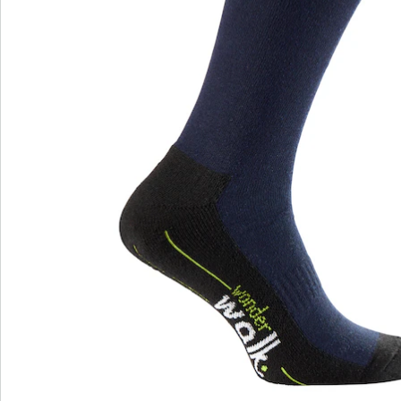
wonderwalk – Laufgefühl wie auf Wolken
Bequemer Einstieg durch Gummizug, Klett- oder
Reißverschluss
Perfekte Passform, dank Standard- und Bequem-
Weiten
Wechselfußbett – ideal für Einlagen
Hochwertige, leichte Materialien & vielfältige
Designs