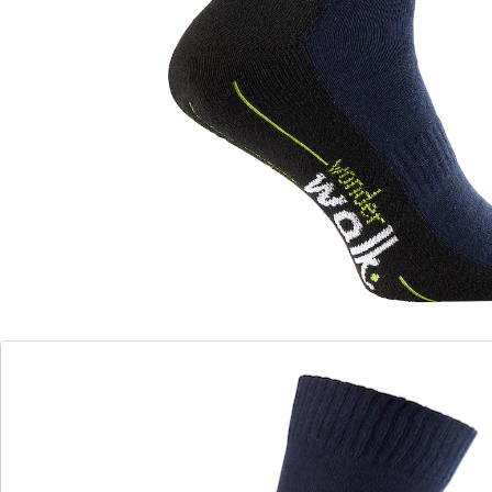
Super-Socken!
Extra hohe Spezial-Wandersocken mit elastischem
Bund für einen angenehmen Sitz. Hoher
Baumwollanteil und Frottee-Sohle.
Details
Hinweise & Hersteller
Bewertungen