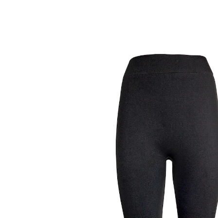
UVP 15,99 €
13,99 €
inkl. MwSt. und zzgl.
Versandkosten
Größe
9,99 €
nur
ab
2
Stück
1
In den Warenkorb
Sofort lieferbar - in 2-3 Werktagen bei Ihnen