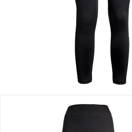
Schmeichelt Figur und Haut!
innen mit wohlig warmem Fleece
Elastische Leggings, die sich wunderbar weich an Ihr
Bein anschmiegt. Warme, angeraute Innenseite. Mit
Komfortbund! Schrittlänge: 74 cm (bei Gr. S/M).
Details
Hinweise & Hersteller
Bewertungen