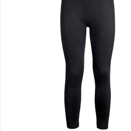
wedolina – Unsere neue Modemarke
Ob elegante Basics oder trendige Highlights:
wedolina steht für modische Vielfalt, bequeme
Schnitte und ein faires Preis-Leistungs-Verhältnis.
Jedes Stück schmeichelt der Figur und
unterstreicht Ihre Persönlichkeit – für ein