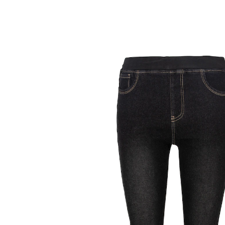
UVP 49,99 €
ab
16,29 €
inkl. MwSt. und zzgl.
Versandkosten
Größe
In den Warenkorb
Sofort lieferbar - in 2-3 Werktagen bei Ihnen
Kuscheliger Beinkomfort!
kuschelig warm gefüttert