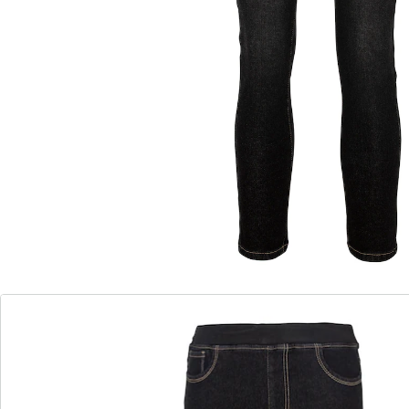
elastischer Bund
Mit dieser kuschelig warmen Jeans sind Sie für den
Winter gut gerüstet. Die praktische Schlupfform und
der Rippenstrick-Dehnbund sorgen für Komfort und
optimale Bewegungsfreiheit.
Details
Hinweise & Hersteller
Bewertungen