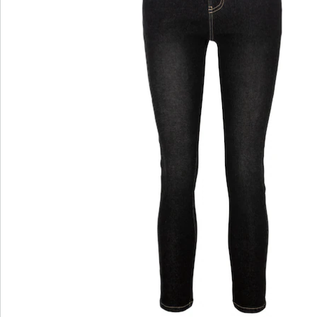
wedolina – Unsere neue Modemarke
Ob elegante Basics oder trendige Highlights:
wedolina steht für modische Vielfalt, bequeme
Schnitte und ein faires Preis-Leistungs-Verhältnis.
Jedes Stück schmeichelt der Figur und
unterstreicht Ihre Persönlichkeit – für ein
selbstbewusstes Gefühl, jeden Tag.
Jetzt entdecken