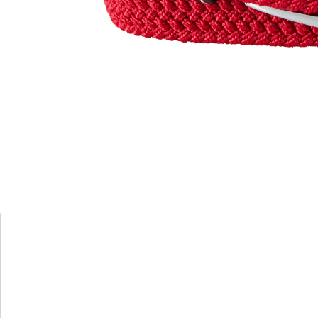
die Sie interessieren könnte:
Flexigürtel-Set "Damenspezial", 3-teilig beige,
rot, blau
(30)
Einzelpreis:
15,99 €
Erleben Sie grenzenlose Bequemlichkeit!
individuelle Anpassung ohne zusätzliche
Löcher
Dornschließe im geflochtenen Material
elastisches und komfortables Material
Mit dem Flexigürtel "Damenspezial" genießen Sie eine
passgenaue und komfortable Lösung für jeden Tag!