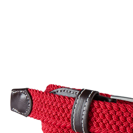
9,99 €
inkl. MwSt. und zzgl.
Versandkosten
Variante
rot
In den Warenkorb
Sofort lieferbar - in 2-3 Werktagen bei Ihnen
Alternativprodukt
Zu diesem Artikel haben wir eine Alternative gefunden,