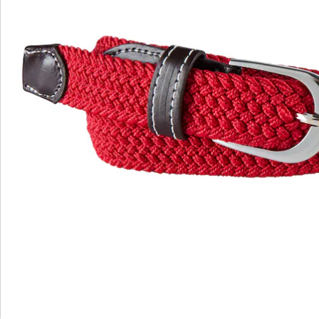
Nie wieder zu weit oder zu eng – dieser Gürtel sitzt
immer perfekt. Die innovative Dornschließe führt sich
geschmeidig durch das geflochtene Material, wodurch
zusätzliche Löcher überflüssig werden. Dies ermöglicht
eine individuelle Anpassung an Ihre Taille, ohne die
Ästhetik des Gürtels zu beeinträchtigen. Wählen Sie
aus einer vielfältigen Farbauswahl, um jedes Outfit zu
perfektionieren. Das elastische und bequeme Material
garantiert ein Höchstmaß an Tragekomfort, egal ob im
Alltag oder zu besonderen Anlässen. Holen Sie sich mit
diesem Gürtel nicht nur ein Accessoire, sondern ein
Stück grenzenlose Bequemlichkeit und Stil in Ihren
Kleiderschrank!
Details