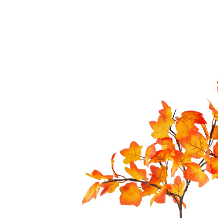
17,99 €
inkl. MwSt. und zzgl.
Versandkosten
15,99 €
nur
ab
2
Stück
1
In den Warenkorb
Sofort lieferbar - in 2-3 Werktagen bei Ihnen
Herbstliches Ideenfeuerwerk!
Was für eine großartige Dekoidee – und das im