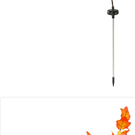
wahrsten Sinne des Wortes! Dieser XL-Zweig mit
täuschend echt gearbeiteten Ahornblättern in warm
leuchtenden Herbstfarben strahlt dank 20 LEDs auch
in der Dunkelheit.
Batteriehinweis:
Batterien sind im Lieferumfang enthalten. (AA Mignon x
1)
Details
Hinweise & Hersteller
Bewertungen