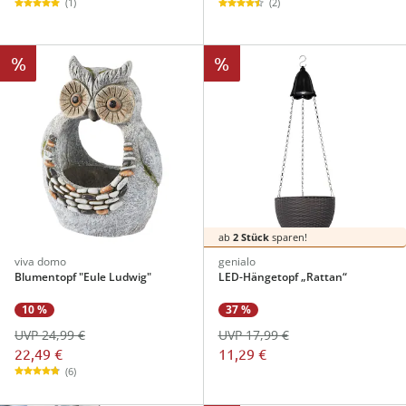
(1)
(2)
%
%
ab
2 Stück
sparen!
viva domo
genialo
Blumentopf "Eule Ludwig"
LED-Hängetopf „Rattan“
10 %
37 %
UVP 24,99 €
UVP 17,99 €
22,49 €
11,29 €
(6)