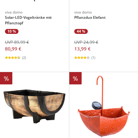
viva domo
viva domo
Solar-LED-Vogeltränke mit
Pflanzduo Elefant
Pflanztopf
10 %
44 %
UVP 89,99 €
UVP 24,99 €
80,99 €
13,99 €
(2)
(1)
%
%