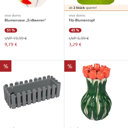
ab
2 Stück
sparen!
viva domo
viva domo
Blumenvase „Erdbeeren“
Filz-Blumentopf
51 %
45 %
UVP 19,99 €
UVP 5,99 €
9,79 €
3,29 €
%
%