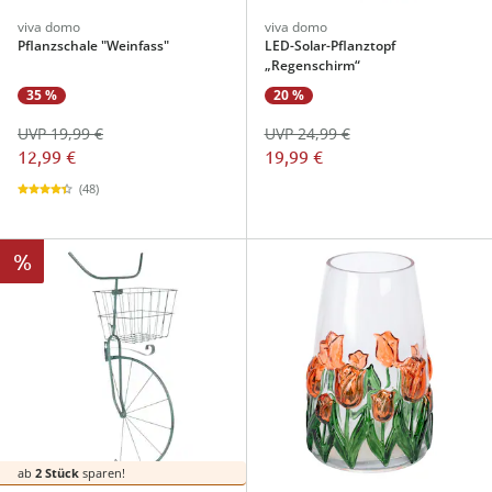
viva domo
viva domo
Pflanzschale "Weinfass"
LED-Solar-Pflanztopf
„Regenschirm“
35 %
20 %
UVP 19,99 €
UVP 24,99 €
12,99 €
19,99 €
(48)
%
ab
2 Stück
sparen!