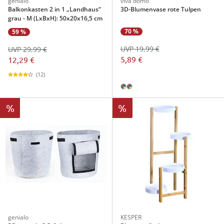
genialo
viva domo
Balkonkasten 2 in 1 „Landhaus“
3D-Blumenvase rote Tulpen
grau - M (LxBxH): 50x20x16,5 cm
70 %
59 %
UVP 19,99 €
UVP 29,99 €
5,89 €
12,29 €
(12)
%
%
genialo
KESPER