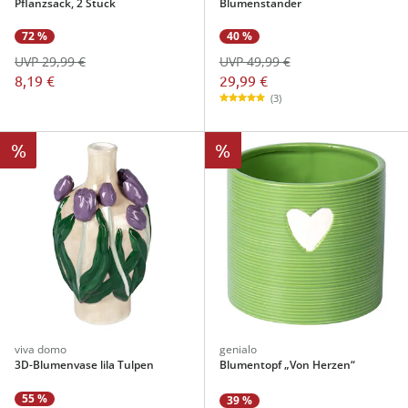
Pflanzsack, 2 Stück
Blumenständer
40 %
72 %
UVP 49,99 €
UVP 29,99 €
29,99 €
8,19 €
(3)
%
%
viva domo
genialo
3D-Blumenvase lila Tulpen
Blumentopf „Von Herzen“
55 %
39 %