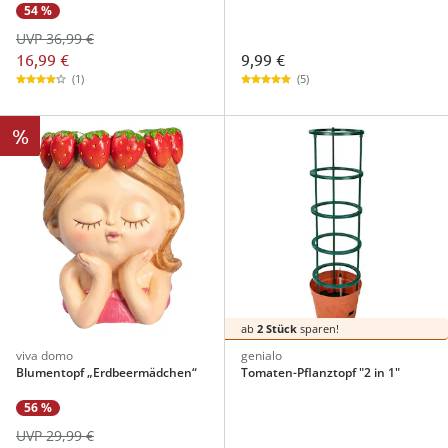
54 %
UVP 36,99 €
16,99 €
9,99 €
(1)
(5)
%
ab
2 Stück
sparen!
viva domo
genialo
Blumentopf „Erdbeermädchen“
Tomaten-Pflanztopf "2 in 1"
56 %
UVP 29,99 €