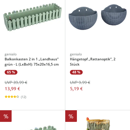
genialo
genialo
Balkonkasten 2 in 1 „Landhaus“
Hängetopf „Rattanoptik“, 2
grün - L (LxBxH): 75x20x16,5 cm
Stück
65 %
48 %
UVP 39,99 €
UVP 9,99 €
13,99 €
5,19 €
(12)
%
%