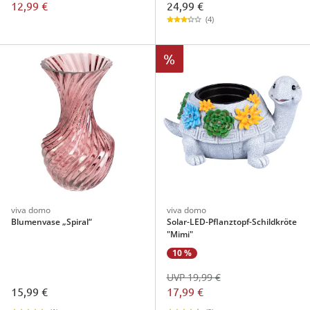
24,99 €
12,99 €
(4)
%
viva domo
viva domo
Blumenvase „Spiral“
Solar-LED-Pflanztopf-Schildkröte
"Mimi"
10 %
UVP 19,99 €
15,99 €
17,99 €