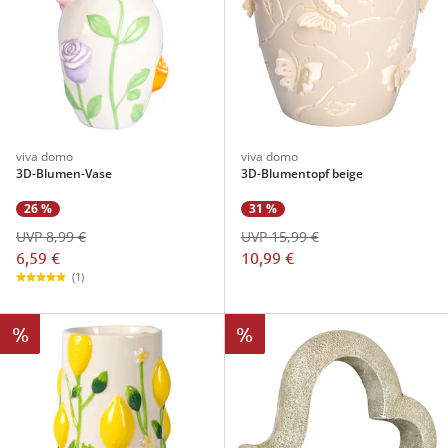
viva domo
viva domo
3D-Blumen-Vase
3D-Blumentopf beige
26 %
31 %
UVP 8,99 €
UVP 15,99 €
6,59 €
10,99 €
(1)
%
%