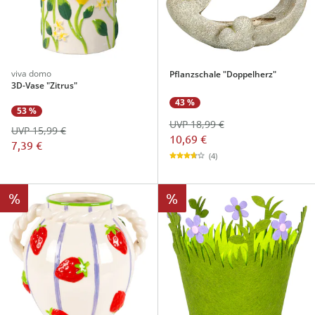
viva domo
Pflanzschale "Doppelherz"
3D-Vase "Zitrus"
43 %
53 %
UVP 18,99 €
UVP 15,99 €
10,69 €
7,39 €
(4)
%
%