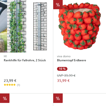
%
HI
viva domo
Rankhilfe für Fallrohre, 2 Stück
Blumentopf Erdbeere
10 %
UVP 39,99 €
23,99 €
35,99 €
(1)
%
%