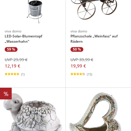
viva domo
viva domo
LED-Solar-Blumentopf
Pflanzschale „Weinfass“ auf
„Wasserhahn“
Rädern
59 %
50 %
UVP 29,99 €
UVP 39,99 €
12,19 €
19,99 €
(1)
(15)
%