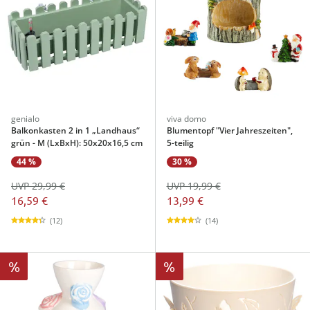
genialo
viva domo
Balkonkasten 2 in 1 „Landhaus“
Blumentopf "Vier Jahreszeiten",
grün - M (LxBxH): 50x20x16,5 cm
5-teilig
44 %
30 %
UVP 29,99 €
UVP 19,99 €
16,59 €
13,99 €
(12)
(14)
%
%