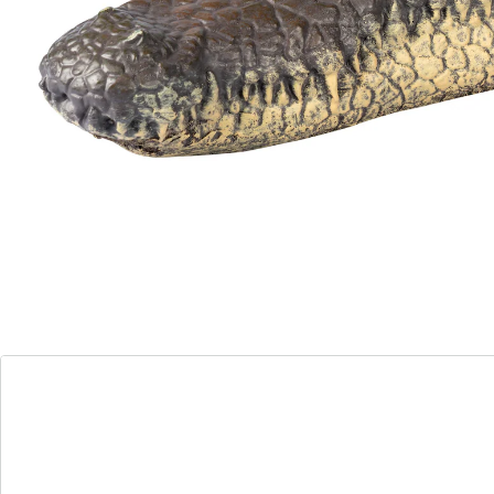
bewegt – das ist Nervenkitzel pur! Sorgen Sie mit
diesem Teich-Krokodil für aufregende Akzente im
heimischen Gartenteich und genießen Sie ein
tropisches Abenteuer ganz ohne Risiko!
Details
Hinweise & Hersteller
Bewertungen