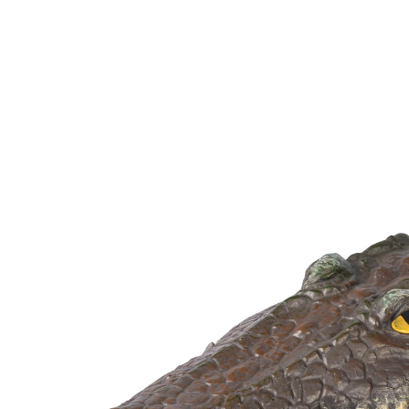
UVP 24,99 €
22,49 €
inkl. MwSt. und zzgl.
Versandkosten
Bei Verfügbarkeit erinnern
Derzeit nicht lieferbar
„Liebling, wir haben ein Krokodil im Teich!“
gleitet selbständig und leicht im Wasser
lebensecht wirkendes Design
Da werden Ihre Gäste ihren Augen nicht trauen: Ein
täuschend echter Krokodilkopf, der sich im Wasser