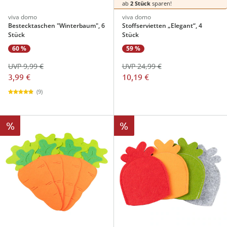
ab
2 Stück
sparen!
viva domo
viva domo
Bestecktaschen "Winterbaum", 6
Stoffservietten „Elegant“, 4
Stück
Stück
60 %
59 %
UVP 9,99 €
UVP 24,99 €
3,99 €
10,19 €
(9)
%
%