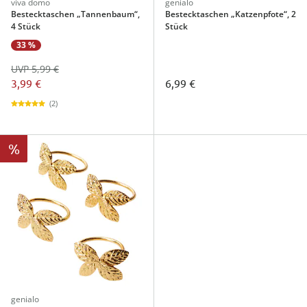
viva domo
genialo
Bestecktaschen „Tannenbaum“,
Bestecktaschen ­„Katzenpfote“, 2
4 Stück
Stück
33 %
UVP 5,99 €
3,99 €
6,99 €
(2)
%
genialo