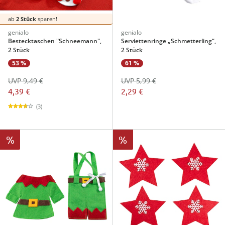
ab
2 Stück
sparen!
genialo
genialo
Bestecktaschen "Schneemann",
Serviettenringe „Schmetterling“,
2 Stück
2 Stück
53 %
61 %
UVP 9,49 €
UVP 5,99 €
4,39 €
2,29 €
(3)
%
%