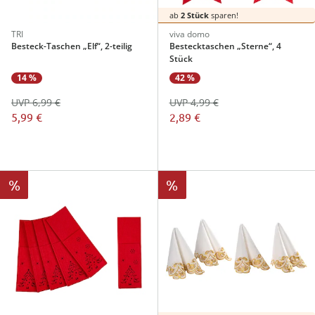
ab
2 Stück
sparen!
TRI
viva domo
Besteck-Taschen „Elf“, 2-teilig
Bestecktaschen „Sterne“, 4
Stück
14 %
42 %
UVP 6,99 €
UVP 4,99 €
5,99 €
2,89 €
%
%