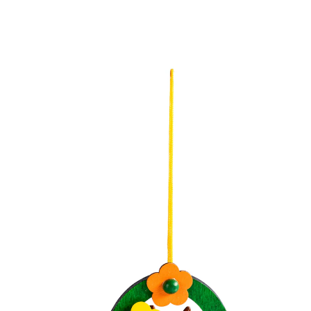
8,99 €
inkl. MwSt. und zzgl.
Versandkosten
Bei Verfügbarkeit erinnern
Derzeit nicht lieferbar
Anhängliche Osterfreude!
Frau und Herr Hase schauen Ihren Vorbereitungen
entspannt aus der filigranen Hängeschaukel zu. Mit
niedlicher Blume und Möhre tragen sie am Fenster
oder Osterstrauß zum festlichen Gelingen bei.
Details