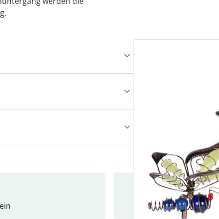
nuntergang werden die
g.
ein
Newslet