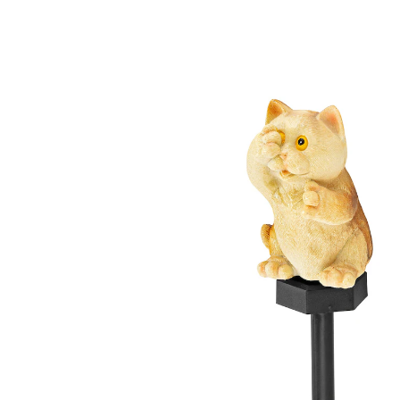
15,99 €
inkl. MwSt. und zzgl.
Versandkosten
Bei Verfügbarkeit erinnern
Derzeit nicht lieferbar
„Miau, ich bring jeden zum Strahlen!“
Diese verspielten Miezen bringen nicht nur eine
Extraportion Charme in Ihren Garten, sondern haben
auch einen umweltfreundlichen Trick auf Lager:
Tagsüber schlummern sie in der Sonne, um Energie zu
tanken – und bei Nacht erstrahlen sie in warmem Licht.