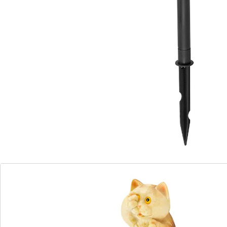
Ein wirklich niedlicher Anblick!
Batteriehinweis:
Batterien sind im Lieferumfang enthalten.
Details
Hinweise & Hersteller
Bewertungen
Bestellschein