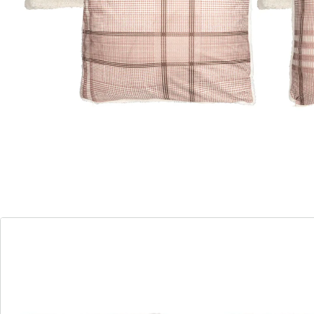
Stunden
Vorderseite mit super weichem
Lammfellimitat
Rückseite mit stilvollem Karomuster
Praktischer Reißverschluss für leichtes
Beziehen
Stellen Sie sich einen kalten Winterabend vor: Der
Kamin knistert, und Sie machen es sich auf dem Sofa
bequem. Genau hier sorgt die Kuschel-Kissenhülle im
2er Set für Wärme und Geborgenheit. Die Vorderseite
aus super weichem Lammfellimitat verwöhnt mit einer
sanften, kuscheligen Haptik. Auf der Rückseite setzt
das stilvolle Karomuster einen eleganten Akzent in
Ihrem Wohnbereich. Dank praktischem Reißverschluss
beziehen Sie Ihre Kissen im Handumdrehen und
verwandeln Ihr Zuhause in eine gemütliche Oase.
Gönnen Sie sich diesen Hauch von Luxus und genießen
Sie unvergessliche Abende mit extra Wohlfühlfaktor.