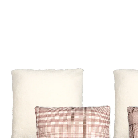
6,99 €
inkl. MwSt. und zzgl.
Versandkosten
5,99 €
nur
ab
2
Stück
1
In den Warenkorb
Sofort lieferbar - in 2-3 Werktagen bei Ihnen
Kuschelige Eleganz für warme Winterabende!
2er Set Kissenhüllen für gemütliche