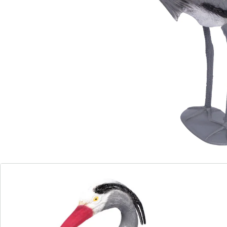
Einzelgänger meist Artgenossen meiden, können Sie
mit der Attrappe zugleich wirkungsvoll echte Reiher
oder andere Vögel abschrecken, die es auf Ihre Fische
abgesehen haben.
Details
Hinweise & Hersteller
Bewertungen