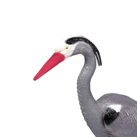
15,99 €
inkl. MwSt. und zzgl.
Versandkosten
In den Warenkorb
Sofort lieferbar - in 2-3 Werktagen bei Ihnen
Gekonnt in Szene gesetzt!
wirkungsvolle Abschreckung echter
Reiher
Höhe: 71 cm
Dieser naturgetreue Graureiher ist eine echt
ausgefallene Dekoration für Ihren Garten. Da diese