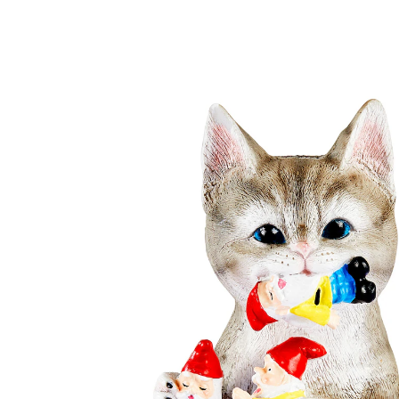
17,99 €
inkl. MwSt. und zzgl.
Versandkosten
In den Warenkorb
Sofort lieferbar - in 2-3 Werktagen bei Ihnen
Jäger aller Gartenzwerge!
Zum Schmunzeln: Kater „Janik“ jagt nicht die Mäuse in
Ihrem Garten – nein – er hat es auf freche Zwerge
abgesehen. Originelles Geschenk für alle
Zwergenliebhaber- und -hasser, die Spaß verstehen.