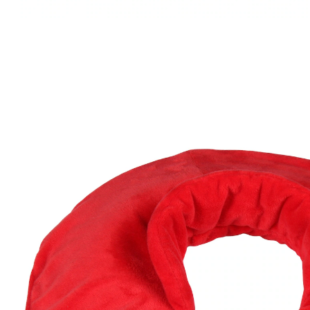
10,99 €
inkl. MwSt. und zzgl.
Versandkosten
In den Warenkorb
Sofort lieferbar - in 2-3 Werktagen bei Ihnen
Wärme, genau am rechten Fleck!
wärmt Schultern und Nacken
sicherer Sitz mit Klettverschluss
Dank Klettverschluss liegt die innovative Wärmflasche
sicher auf den Schultern – ohne zu verrutschen. Der