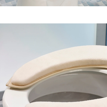
UVP 13,99 €
9,59 €
inkl. MwSt. und zzgl.
Versandkosten
In den Warenkorb
Sofort lieferbar - in 2-3 Werktagen bei Ihnen
So viel Sitz-Komfort muss sein!
rutschfest
einfach zu befestigen
wieder abnehmbar
waschbar