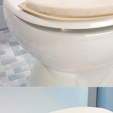
weich gepolstert
Gönnen Sie sich diese Wohltat auf Ihrem WC: Das
zweiteilige Sitzkissen ist einfach zu befestigen. Es ist
dank Fleece-Oberfläche angenehm weich zur Haut.
Mit Klebefunktion auf der Rückseite. Einfach
Schutzfolie abziehen und aufkleben.
Details
Hinweise & Hersteller
Bewertungen