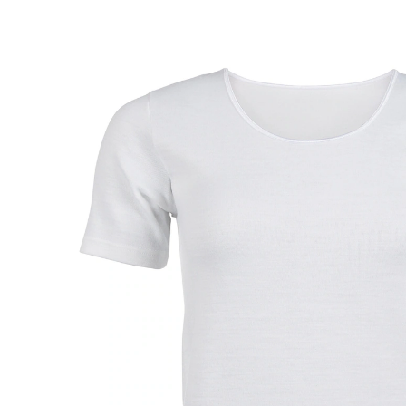
14,99 €
12,19 €
inkl. MwSt. und zzgl.
Versandkosten
Größe
In den Warenkorb
Sofort lieferbar - in 2-3 Werktagen bei Ihnen
Bequem und trotzdem schick!
angenehm wärmend
mit Rundhalsausschnitt