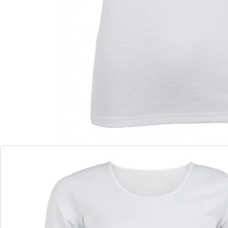
mit Wollanteil
Angenehm wärmendes T-Shirt – auch zum
Drunterziehen bestens geeignet.
Details
Hinweise & Hersteller
Bewertungen
Bestellschein