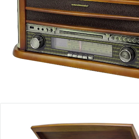
Ohm Antennenanschluss, 3,5 mm AUX In Anschluss,
3,5 mm Kopfhöreranschluss, RCA (Cinch) Audio
Ausgang, Equalizer mit vorprogrammierten
Klangeinstellungen, Ausgangsleistung 2 x 4 W RMS,
Fernbedienung, Netzbetrieb AC 230 V ~ 50 Hz.
Details
Hinweise & Hersteller
Bewertungen