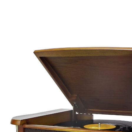
UVP 289,90 €
184,99 €
inkl. MwSt. und zzgl.
Versandkosten
In den Warenkorb
Sofort lieferbar - in 3-4 Werktagen bei Ihnen
Ausstattung: MW/UKW-Stereo Radio, CD, CD-R/RW, CD-
MP3, halbautomatischer Plattenspieler mit 33/45/78
UpM, USB-MP3 Wiedergabe, Bluetooth®
Empfangsfunktion, Kassettenwiedergabe, Encoding -
Aufnahme auf USB, TS-Titel Separationsfunktion, 75-