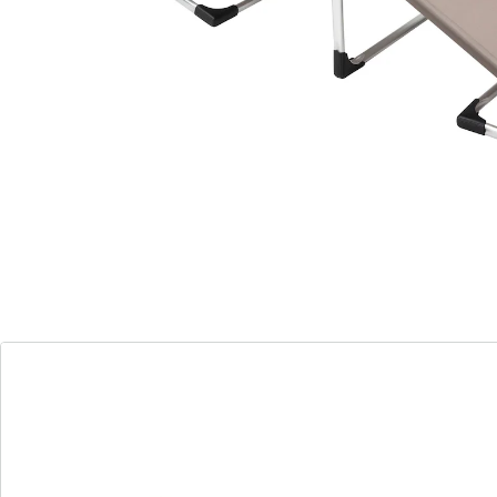
zeitloses Design
Gönnen Sie sich Entspannung in der großzügigen XXL-
Sonnenliege. Mit einer Liegefläche von 198cm bietet sie
ausreichend Platz zum Relaxen. Der leichte
Aluminiumrahmen erleichtert den Transport, während
die 3-fach verstellbare Rückenlehne für individuellen
Komfort sorgt. Der strapazierfähige Textilene-Bezug in
Taupe harmoniert perfekt mit dem stilvollen
silberfarbigen Rahmen, der für ein zeitloses Design
steht.
Details
Hinweise & Hersteller