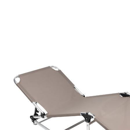
139,00 €
inkl. MwSt. und zzgl.
Versandkosten
Bei Verfügbarkeit erinnern
Derzeit nicht lieferbar
Entspannung pur im Freien!
3-fach verstellbare Rückenlehne für
individuellen Komfort
leichter Aluminiumrahmen für einfache
Handhabung
stilvoller silberfarbiger Rahmen für