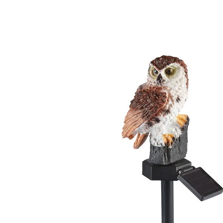
UVP 15,99 €
14,99 €
inkl. MwSt. und zzgl.
Versandkosten
12,99 €
nur
ab
2
Stück
1
In den Warenkorb
Sofort lieferbar - in 2-3 Werktagen bei Ihnen
Ein effektvoller Gartenbewohner zieht ein!