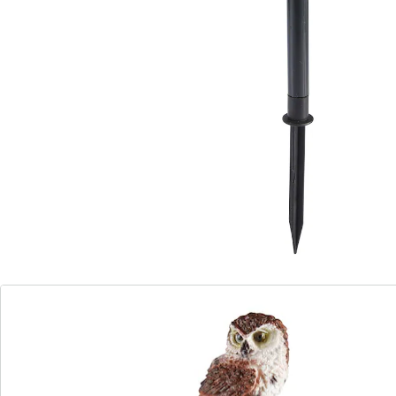
Verleihen Sie Ihrem Garten, aber auch größeren
Pflanztöpfen mit dieser täuschend echt aussehenden
Eule ein geheimnisvolles Flair: ab Beginn der
Dämmerung verwandelt sie sich in ein leuchtendes
Deko-Objekt und weist Ihnen den Weg!
Material: Wetterfester Kunststoff
Höhe Eule: je 15 cm
Gesamthöhe: je 43 cm
Batteriehinweis:
Batterien sind im Lieferumfang enthalten. (AAA Micro x
1)
Details
Hinweise & Hersteller