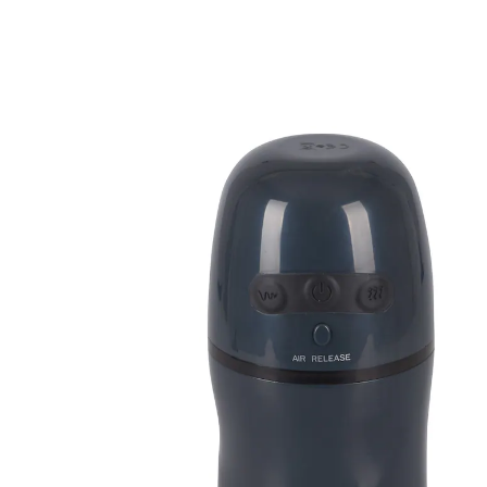
UVP 129,00 €
84,99 €
inkl. MwSt. und zzgl.
Versandkosten
In den Warenkorb
Sofort lieferbar - in 2-3 Werktagen bei Ihnen
🤫
Diskrete Lieferung
saugt und vibriert gleichzeitig
Der Penis wird erst mit aufregenden Rillen, dann von
sanften Noppen empfangen und liebkost. Mit
4 Vibrationsmodi und 3 Saugmodi, individuell am