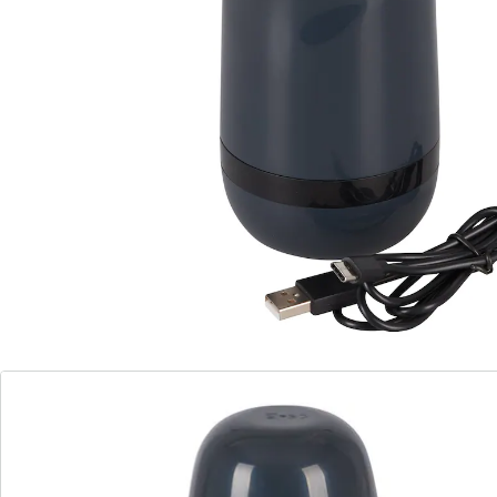
Schaft steuerbar. Sofortiger Stopp möglich dank
Sicherheitsventil. Hülle entnehmbar zum leichten
Reinigen. Dehnbar. Einführtiefe: 15 cm. Mit Lithium-
Ionen-Akku. Inklusive USB-Ladekabel.
Details
Hinweise & Hersteller
Bewertungen