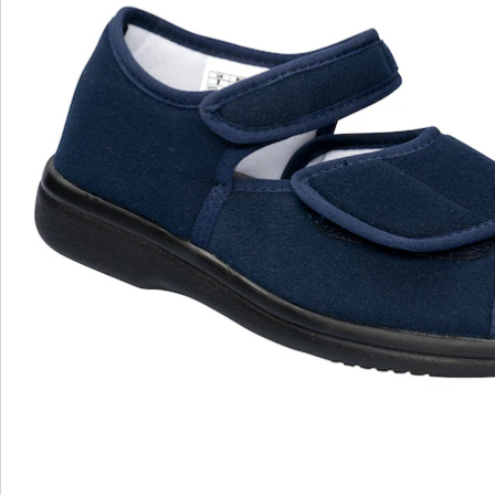
öffnen, was ein beschwerdefreies Ein- und Aussteigen
ermöglicht. Nach dem Anziehen lassen sich die
Klettverschlüsse so verschließen, dass nichts drückt
oder schmerzt. Schwellen die Füße im Laufe des Tages
an, lassen sich die Verschlüsse jederzeit nachjustieren.
Für ein angenehmes Tragegefühl sind die 2-
Klettsandalen D1 Theramed Sandalen im Inneren mit
dem sogenannten Cosyfit-Material ausgestattet.
Dieses sorgt für eine gezielte Druckentlastung und
erhöht den Tragekomfort. Die bequeme Einlegesohle
mit Frotteebeschichtung lässt sich bei Bedarf
herausnehmen und zum Beispiel durch eine
orthopädische Einlage ersetzen. Für einen sicheren
Stand und eine optimale Gangsicherheit sind die
Sandalen mit dem sogenannten SOFTSTEP-
Sohlenkonzept ausgestattet. Dabei handelt es sich um
eine verbreiterte Sohle, welche die Auftrittsfläche