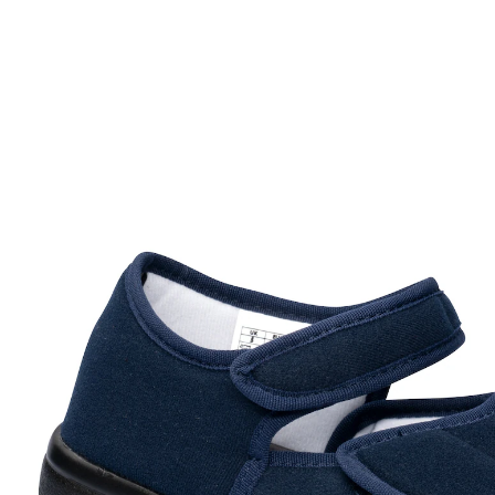
ab
33,99 €
inkl. MwSt. und zzgl.
Versandkosten
Größe
In den Warenkorb
Sofort lieferbar - in 2-3 Werktagen bei Ihnen
“
Einfache und bequeme Handhabung.
”
Brigitte
Leichter Verbandschuh mit hohem Tragekomfort