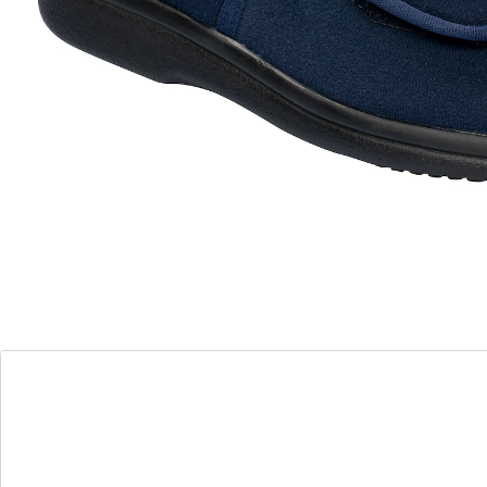
Mit zwei Klettverschlüssen
Atmungsaktives Material
Offener Zehenbereich
Ergonomische Form
Bequeme Laufsohle
SOFTSTEP-Sohlenkonzept
Bei Fußproblemen ist das Tragen normaler Schuhe
häufig mit Schmerzen verbunden oder schlichtweg
nicht möglich. Das ist besonders oft bei Beschwerden
im Vorderfußbereich wie Hammerzehen, einem Hallux
valgus oder Hallux rigidus der Fall. Aber auch bei
akuten Entzündungen, Schwellungen, diabetischen
oder bandagierten Füßen und Füßen, die im
Tagesverlauf anschwellen, fällt das Anziehen
herkömmlicher Straßenschuhe schwer. Eine
fußfreundliche Lösung ist die 2-Klettsandale D1
Theramed von promed. Die Sandale lässt sich durch
Klettverschlüsse an Vorderfuß und Rist vollständig