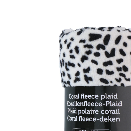
8,89 €
inkl. MwSt. und zzgl.
Versandkosten
Bei Verfügbarkeit erinnern
Derzeit nicht lieferbar
Korallenfleece-Plaid mit LEO print. Artikel kommt
farblich sortiert in weiß/schwarz, braun/schwarz oder
beige/schwarz.
Details