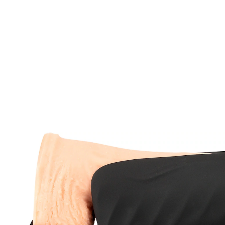
UVP 69,95 €
31,99 €
inkl. MwSt. und zzgl.
Versandkosten
In den Warenkorb
Sofort lieferbar - in 2-3 Werktagen bei Ihnen
🤫
Diskrete Lieferung
verwöhnt von der Eichel bis zu den Hoden
Flexible Flügel umschließen fest den Penisschaft und
betten Eichel sowie Hoden sanft in die Segmente ein.
Softe Noppen im Vordersegment, ausgeprägte
Reizrillen im Mittelsegment, festere Noppen im