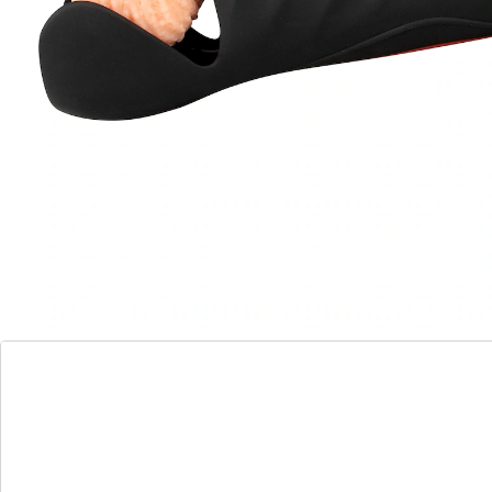
Hodensegment. Auch bei Erektionsstörungen
verwendbar. 3 Motoren, jeweils 10 Vibrationsmodi,
separat steuerbar direkt am Toy. Aus hochwertigem
Silikon für ein angenehmes Hautgefühl. Inkl. USB-
Ladekabel.
Material: Silikon
Details
Hinweise & Hersteller
Bewertungen