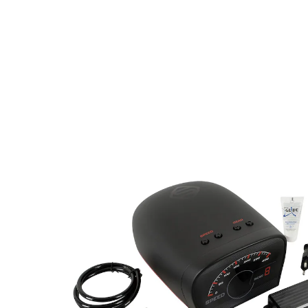
UVP 299,00 €
218,99 €
inkl. MwSt. und zzgl.
Versandkosten
In den Warenkorb
Nur noch wenige Artikel verfügbar
Sofort lieferbar - in 2-3 Werktagen bei Ihnen
🤫
Diskrete Lieferung
Die konsequente Weiterentwicklung des ersten Suck-
O-Mat - Netzgebundener Masturbator im sportlich-
eleganten Design mit LED-Tacho-Anzeige. Mit einer