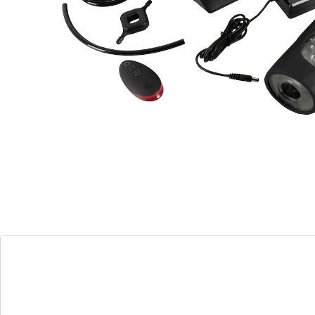
Motorleistung von 60 W ist der Suck-O-Mat 100 %
leistungsstärker als sein Vorgänger und bietet bis zu
200 Saugimpulse pro Minute.
Dazu punktet die Neuauflage mit einer realitätsnahen
Blowjob-Simulation der Extraklasse – natürlich,
handfrei und aufgeteilt – ähnlich wie bei einem Auto –
in 8 + 1 Gänge:
1.Gang: Manuell steuerbarer Saugmodus in 6
Geschwindigkeiten.
2. - 9. Gang: 8 vollautomatische Saugmodi mit
unvorhersehbaren Intervallmustern für ein möglichst
zufälliges und damit lebensnahes Blowjob-Feeling.
Dabei kann der Nutzer jederzeit in die voreingestellten
Muster eingreifen und die Geschwindigkeit individuell
regulieren – beispielsweise um einen schnelleren
Höhepunkt zu genießen oder das Spielchen weiter
hinauszuzögern. Der Suck-O-Mat 2.0 fällt dann
automatisch in den 1. (manuellen) Gang zurück und
hält dort die gewünschte Geschwindigkeit – bis zum