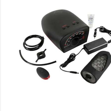
Happy End.
Auch die Sleeve wurde für den Suck-O-Mat 2.0 weiter
optimiert: Sie verfügt nun im Inneren über
stimulierende Noppen und kann mit der beiliegenden
Tight Fit Manschette kombiniert werden, um den Penis
noch stärker zu umfassen und die Stimulation so zu
intensivieren.
Inklusive Fernbedienung, KFZ-Adapter und schwarzem
Filter. AC Power-Adapter 230V Euro Plug, Output 12V.
5V USB Ausgang.
Maße:
Gesamtlänge: 26,3 cm
Einführtiefe: 11 cm
Länge Sleeve: 15,7 cm, Ø 2,5 cm (dehnbar)
Batteriehinweis:
Batterien sind im Lieferumfang enthalten. (button cell -
CR2032 x 1)