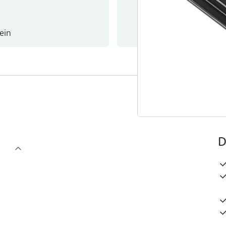
ein
Newslet
4
D