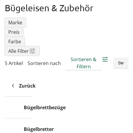
Regenschirme
Bett-Aufstehhilfen
Gartenmöbel Sets &
Heimwerken
Büro
Grabschmuck
Damenunterwäsche
Gesundheitsartikel
Geschenke für Kinder
Tortenplatten
Schubladenorganizer
Schrankorganizer
LED-Leuchten
Bügeleisen & Zubehör
Lounges
Küchengeräte
Taschen
Ess- & Trinkhilfen
Insektenschutz
Dekoration
Grills & Grillzubehör
Schrankorganizer
Schubladenorganizer
Wetterstationen
Herrenaccessoires
Infektionsschutz
Geschenke für Männer
Gartenbeleuchtung
Marke
Küchentextilien
Schmuck & Uhren
Hörhilfen
Schuhstapler
Nähzubehör
Uhren & Wecker
Pflanzenshop
Herrenbekleidung
Inkontinenzartikel
Geschenke nach
Preis
‎ Mehr entdecken
Küchenhelfer
Praktische Alltagshelfer
Themen
Farbe
Haushaltshelfer
Heimtextilien
Pflanzzubehör
Herrenschuhe
Körperpflege
Sehhilfen
‎ Mehr entdecken
Geschenkgutscheine
Alle Filter
‎ Mehr entdecken
‎ Mehr entdecken
‎ Mehr entdecken
‎ Mehr entdecken
‎ Mehr entdecken
Sortieren &
‎ Mehr entdecken
5 Artikel
Sortieren nach
‎ Mehr entdecken
Filtern
Zurück
*Einlösebedingungen
Bügelbrettbezüge
schließen
Bügelbretter