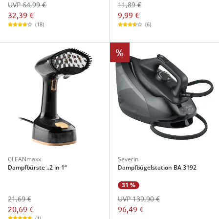
UVP 64,99 €
11,89 €
32,39 €
9,99 €
(18)
(6)
%
CLEANmaxx
Severin
Dampfbürste „2 in 1“
Dampfbügelstation BA 3192
31 %
21,69 €
UVP 139,90 €
20,69 €
96,49 €
(1)