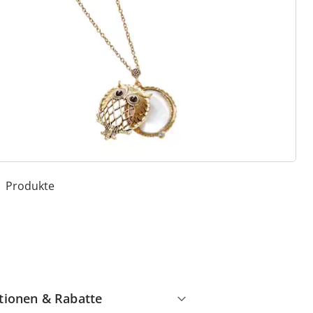
 Gründe für
ie moderne Hausfrau
Dauerhaft günstige Preise
Schnäppchen & Aktionen
garantiert
Kostenlose Rücksendung
Geniale und exklusive
Produkte
tionen & Rabatte