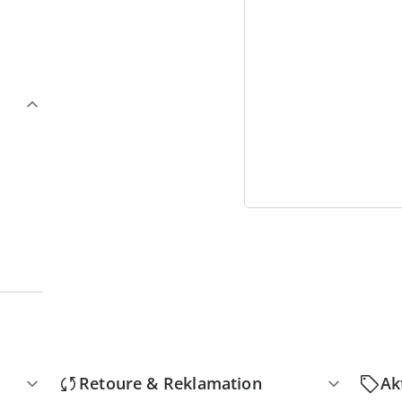
4
D
Retoure & Reklamation
Ak