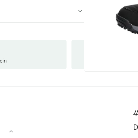
ein
Newslet
4
D