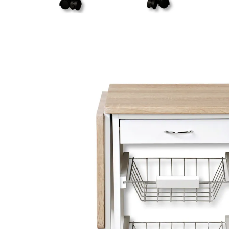
71,99 €
inkl. MwSt. und zzgl.
Versandkosten
Bei Verfügbarkeit erinnern
Derzeit nicht lieferbar
Der KESPER® Küchenwagen wurde konzipiert, um
die Arbeit in der Küche für Sie noch angenehmer zu
gestalten.