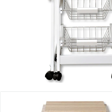
Ausgestattet mit 6 voll beweglichen Lenkrollen können
Sie ihn stets neu positionieren und dank der
Feststellbremsen sicher an Ort und Stelle parken.
Durch drei Schubkörbe, eine Schublade und zwei
ausklappbaren Arbeitsplatten wird Ihr KESPER®
Küchenwagen zum echten Platzspartalent. Dort
können Sie Lebensmittel, Handtücher, Besteck usw.
verstauen und erhalten dazu eine große, zusätzliche
Arbeitsfläche, auf der Sie Ihre Gerichte vorbereiten
können.
Funktionieren Sie Ihren Küchenwagen zum
Servierwagen um und profitieren Sie vom geringen
zeitlichen Aufwand, den Sie von nun an beim
Befördern von Speisen und Geschirr aufbringen
müssen, da alles auf einem Weg mitgenommen
werden kann. Sollte es sich dabei mal um den
Sonntagsbraten handeln, können Sie Ihr
Tranchierwerkzeug einfach in der Schublade verstauen
und sich erstmal um das Wohl Ihrer Gäste kümmern.