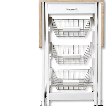
Einfach praktisch und für jeden begeisterten Koch eine
wahre Erleichterung, der KESPER® Küchenwagen ist
ein Meister seines Faches.
Da uns unsere Umwelt genauso sehr am Herzen liegt
wie Ihnen, verwenden wir für den KESPER®
Küchenwagen ausschließlich FSC®-zertifiziertes
Material
Details
Hinweise & Hersteller
Bewertungen