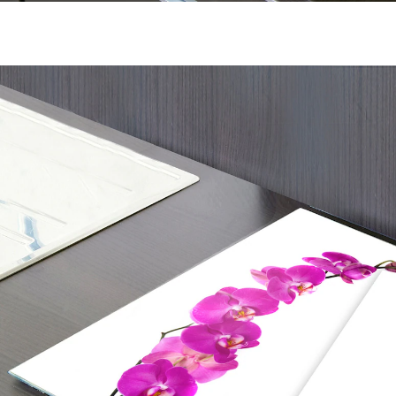
24,99 €
inkl. MwSt. und zzgl.
Versandkosten
In den Warenkorb
Sofort lieferbar - in 2-3 Werktagen bei Ihnen
Glas-Herdabdeckplatten: hochwertig, bruchsicher und
hitzebeständig, mit rutsch hem men den Füßen!
Schützen das Kochfeld, sind aber auch prak tische und
hygienische Schneideunterlagen oder Topf-
Untersetzer.
Mit ihrem prächtigen Orchideen-Dessin ein Hingucker
in jeder Küche!