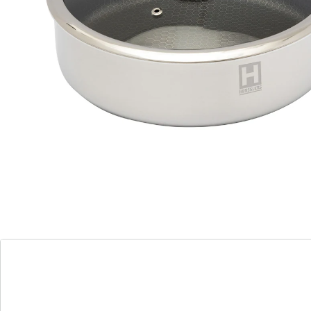
backofenfest bis 230°C
gleichmäßige Wärmeverteilung
kratzfeste Wabenstruktur
Diese Edelstahl-Schmorpfanne von Steffen Henssler ist
ein wahres Multitalent in der Küche. Mit ihrem hohen
Rand eignet sie sich ideal für die Zubereitung größerer
Mengen köstlicher Gerichte. Sie ist für alle Herdarten
geeignet und kann sogar bis 230°C in den Backofen.
Dank der gleichmäßigen Wärmeverteilung und der
innovativen Wabenstruktur wird jedes Gericht perfekt
gebraten oder gegart. Die Pfanne ist besonders
langlebig und kratzfest, sodass sie auch bei intensivem
Gebrauch lange Zeit hält.
Details