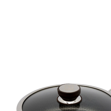
UVP 69,99 €
48,99 €
inkl. MwSt. und zzgl.
Versandkosten
In den Warenkorb
Sofort lieferbar - in 2-3 Werktagen bei Ihnen
Innovative Edelstahl-Schmorpfanne für perfektes
Braten!
geeignet für alle Herdarten
hoher Rand für große Mengen