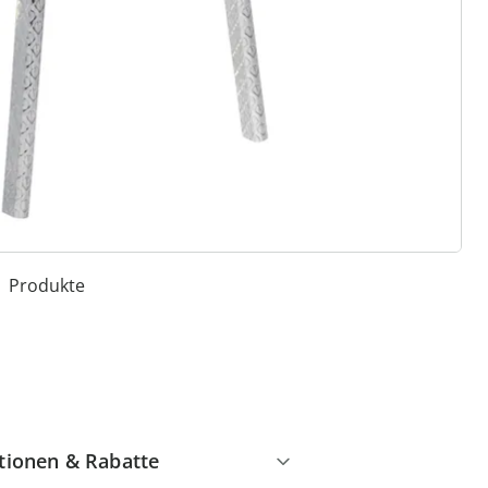
 Gründe für
ie moderne Hausfrau
Dauerhaft günstige Preise
Schnäppchen & Aktionen
garantiert
Kostenlose Rücksendung
Geniale und exklusive
Produkte
tionen & Rabatte