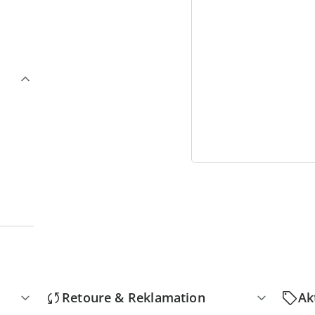
4
D
Retoure & Reklamation
Ak