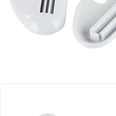
Umständliches Aufschneiden entfällt. Auch für andere
Tuben geeignet, die z. B. Cremes, Salben oder
Klebstoffe enthalten.
Details
Hinweise & Hersteller
Bewertungen