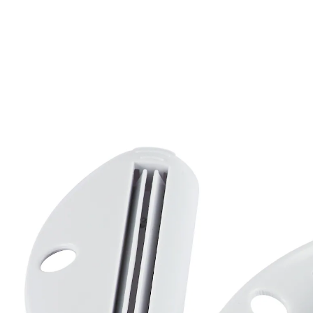
3,99 €
inkl. MwSt. und zzgl.
Versandkosten
In den Warenkorb
Sofort lieferbar - in 2-3 Werktagen bei Ihnen
Jetzt ist mehr für Sie drin!
perfekt geeignet für alle Tuben
Gut für die Umwelt und Ihren Geldbeutel: Mit dem
Zahnpasta-Retter im Doppelpack holen Sie mit
Leichtigkeit auch noch den letzten Rest aus der Tube.