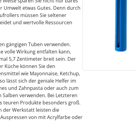
e Weise sparen Sie nicht nur bares
der Umwelt etwas Gutes. Denn durch
frollers müssen Sie seltener
eidet und wertvolle Ressourcen
llen gängigen Tuben verwenden.
e volle Wirkung entfalten kann,
al 5,7 Zentimeter breit sein. Der
 der Küche können Sie den
ensmittel wie Mayonnaise, Ketchup,
 lässt sich der geniale Helfer im
es und Zahnpasta oder auch zum
n Salben verwenden. Bei Letzteren
als teuren Produkte besonders groß.
 der Werkstatt leisten die
Auspressen von mit Acrylfarbe oder