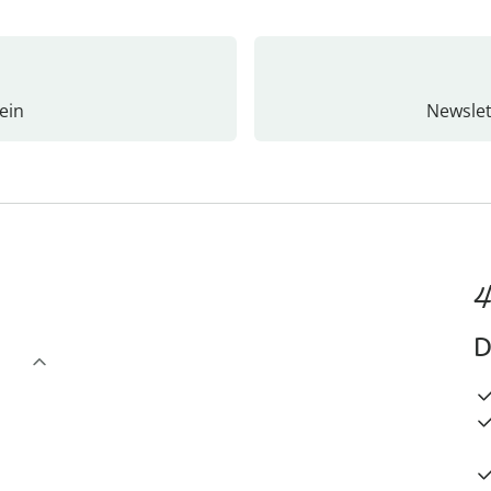
ein
Newslet
4
D