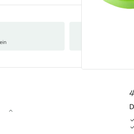
ein
Newslet
4
D