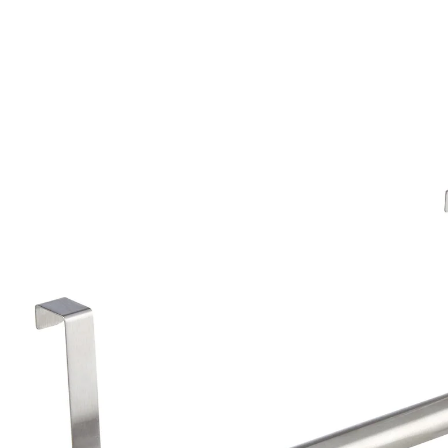
UVP 8,99 €
6,59 €
inkl. MwSt. und zzgl.
Versandkosten
In den Warenkorb
Sofort lieferbar - in 2-3 Werktagen bei Ihnen
Ihre Türe als Handtuch-Halter!
Hängen Sie diese edel glänzende Doppel-
Handtuchstange einfach in die Tür von
Küchenschränken & Co. ein – und haben das Hand-
und Geschirrtuch immer parat. In der Breite individuell