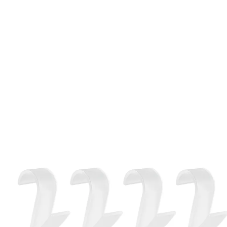
9,95 €
inkl. MwSt. und zzgl.
Versandkosten
In den Warenkorb
Sofort lieferbar - in 2-3 Werktagen bei Ihnen
6 Haken für mehr Ordnung im Bad!
Und schon wieder eine gute Idee: Bestücken Sie
einfach Ihren Handtuch-Trockner mit den
Rundheizkörper-Haken, schon gibts viel neuen Platz
für Waschlappen, Bademäntel etc.
6 Stück