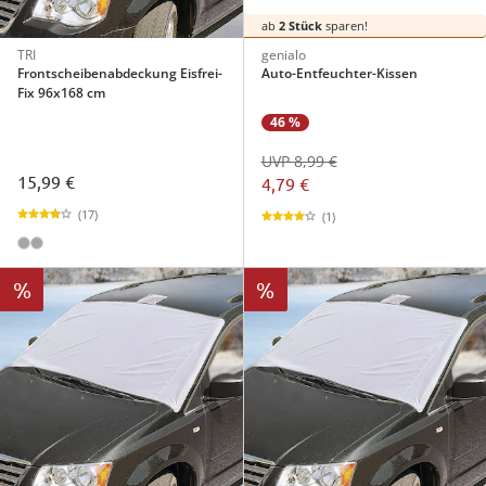
ab
2 Stück
sparen!
TRI
genialo
Frontscheibenabdeckung Eisfrei-
Auto-Entfeuchter-Kissen
Fix 96x168 cm
46 %
UVP 8,99 €
15,99 €
4,79 €
(17)
(1)
%
%