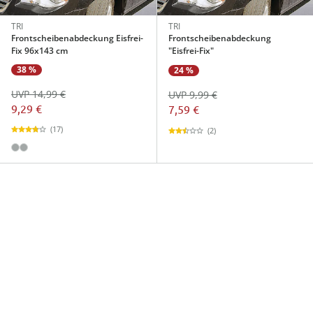
TRI
TRI
Frontscheibenabdeckung Eisfrei-
Frontscheibenabdeckung
Fix 96x143 cm
"Eisfrei-Fix"
38 %
24 %
UVP 14,99 €
UVP 9,99 €
9,29 €
7,59 €
(17)
(2)