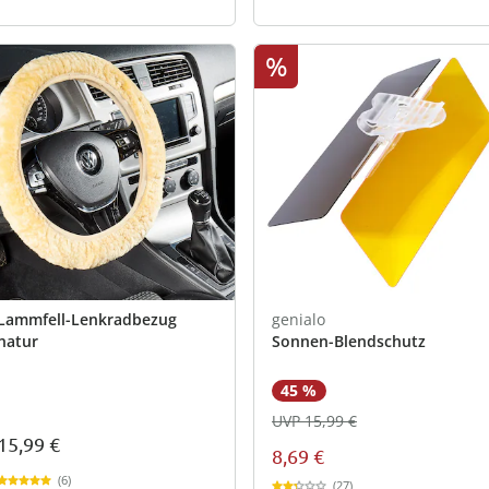
%
Lammfell-Lenkradbezug
genialo
natur
Sonnen-Blendschutz
45 %
UVP 15,99 €
15,99 €
8,69 €
(6)
(27)