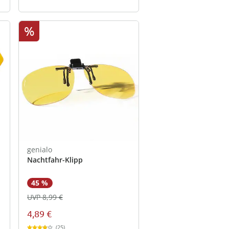
%
genialo
Nachtfahr-Klipp
45 %
UVP 8,99 €
4,89 €
(25)