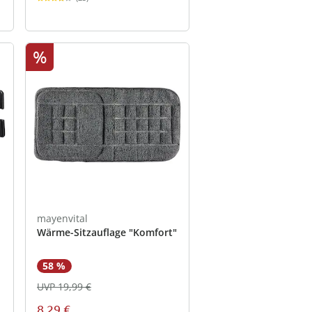
%
mayenvital
Wärme-Sitzauflage "Komfort"
58 %
UVP 19,99 €
8,29 €