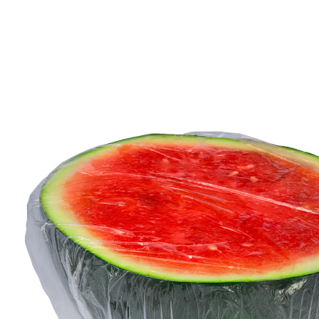
5,99 €
1 st = 0,07 €
inkl. MwSt. und zzgl.
Versandkosten
In den Warenkorb
Sofort lieferbar - in 2-3 Werktagen bei Ihnen
Ganz schön frisch hier!
Diese Einweg-Lebensmittelabdeckungen sind die
perfekte Lösung, um Lebensmittel länger frisch zu