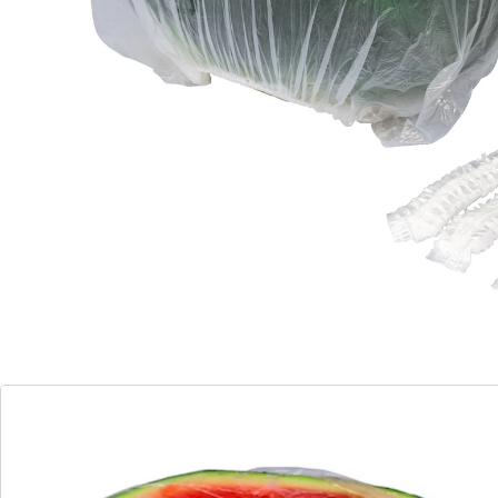
halten. Die elastischen Cover passen sich mühelos an
verschiedene Formen an, sei es Teller, Obst oder
Gemüse, und lassen sich bis zu einem Durchmesser
von 30 cm dehnen. Einfach anzuwenden und äußerst
praktisch, um Ihre Lebensmittel vor Austrocknen und
unerwünschten Einflüssen zu schützen. Genießen Sie
längere Frische und sparen Sie Zeit mit diesem
flexiblen Schutz für Ihre Küchenvorräte!
Details
Hinweise & Hersteller
Bewertungen