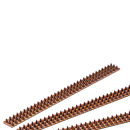
9,95 €
1 m = 4,98 €
inkl. MwSt. und zzgl.
Versandkosten
8,99 €
nur
ab
2
Stück
1
In den Warenkorb
Sofort lieferbar - in 2-3 Werktagen bei Ihnen