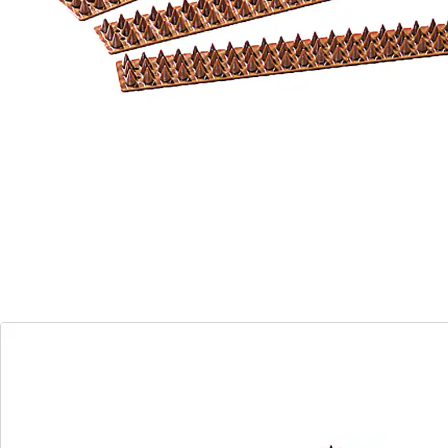
Vorbohrungen an jeder Seite erleichtern
die Befestigung
Vögel besetzen nicht mehr Ihre
Brüstungen und Stangen
Landeverbot für ungebetene Gäste!
Ihre Balkonbrüstung wird regelmäßig von Vögeln
"besetzt"? Das ändert sich mit der Dornenleiste.
Vorbohrungen an jeder Seite erleichtern die
Befestigung.
Material: Kunststoff
1 Set = 4 Teile
Details