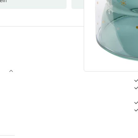
ein
Newslet
4
D