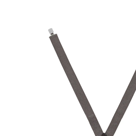
UVP 19,99 €
10,39 €
inkl. MwSt. und zzgl.
Versandkosten
Variante
grau
+ 1
In den Warenkorb
Sofort lieferbar - in 2-3 Werktagen bei Ihnen
Sicherer Halt für Ihre Hose
elastische Hosenträger