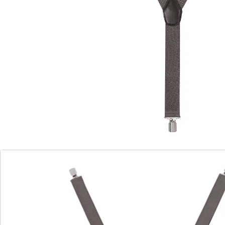
in angesagter Y-Form
robuste Klipps aus Metall
Länge: max. 120 cm
goldfarben
Mit diesen Hosenträgern bekommt jede Hose den
perfekten Sitz und Ihr Outfit das gewisse Etwas. Dank
des elastischen Materials lassen sich die Hosenträger
auf bis 120 cm verlängern. Die robusten Klipps aus
Metall sorgen für einen sicheren Halt. Doch
mindestens ebenso wichtig wie ihre Funktion ist ihre
Optik. Denn Hosenträger sind längst zum angesagten
Accessoire avanciert, das sich zu verschiedenen Outfits
kombinieren und im Büro ebenso gut wie auf einer
festlichen Abendveranstaltung oder einer Party tragen
lässt.
Die Hosenträger sind in verschiedenen Farben