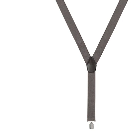
erhältlich, sodass Sie sie passend zu Ihrem
Lieblingsoutfit wählen können. Probieren Sie neben
den klassischen Farben Grau und Schwarz doch
einfach mal Braun oder Blau oder zeigen Sie Mut zur
Farbe mit Hosenträgern in Beige oder Bordeaux.
Details
Hinweise & Hersteller
Bewertungen