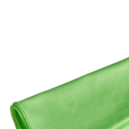
5,99 €
inkl. MwSt. und zzgl.
Versandkosten
In den Warenkorb
Sofort lieferbar - in 2-3 Werktagen bei Ihnen
Voller Durchblick!
schlierenfrei
Mit BÜMAG werden Sie zum Fensterputz-Fan: ab sofort
streifen- und schlierenfrei putzen und trocknen.